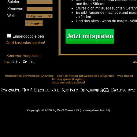
Spieler:
und ihren Stärken
Stürze dich mit ausgesuchten Gefähr
Kennwort:
Es gibt Tausende mächtige und ma
Welt:
zu finden
Und das alles - wenn du magst - völl
Jetzt mitspielen
Eingeloggt bleiben
Jetzt kostenlos spielen!
Kennwort vergessen
Historisches Browserspiel OldAges
Science-Fiction Browserspiel StarMarines
web based
fantasy game (English)
Jetzt kostenlos spielen!
Copyright © 2026 by WoD Game UG (haftungsbeschränkt)