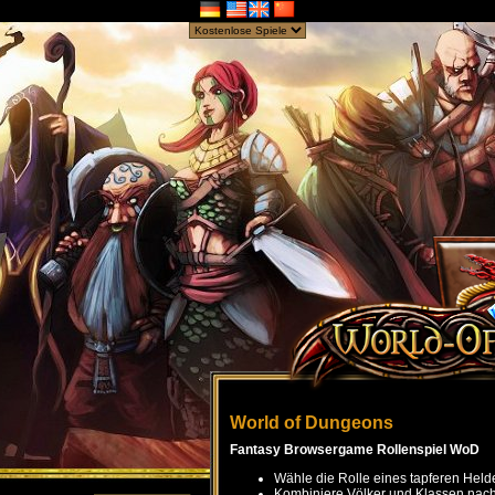
World of Dungeons
Fantasy Browsergame Rollenspiel WoD
Wähle die Rolle eines tapferen Held
Kombiniere Völker und Klassen nach