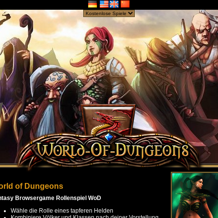
rld of Dungeons
ntasy Browsergame Rollenspiel WoD
Wähle die Rolle eines tapferen Helden
Kombiniere Völker und Klassen nach deiner Vorstellung