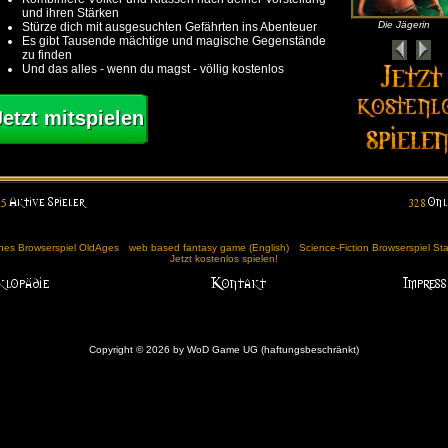
und ihren Stärken
Die Jägerin
Stürze dich mit ausgesuchten Gefährten ins Abenteuer
Es gibt Tausende mächtige und magische Gegenstände
zu finden
Und das alles - wenn du magst - völlig kostenlos
Jetzt mitspielen
ches Browserspiel OldAges
web based fantasy game (English)
Science-Fiction Browserspiel St
Jetzt kostenlos spielen!
Copyright © 2026 by WoD Game UG (haftungsbeschränkt)