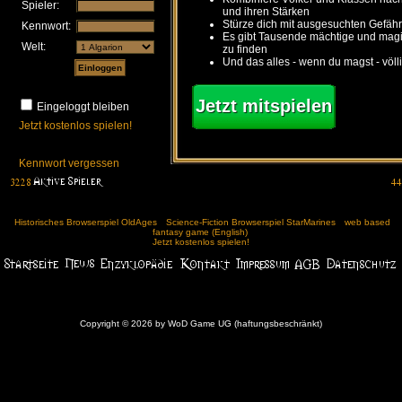
Spieler:
und ihren Stärken
Stürze dich mit ausgesuchten Gefähr
Kennwort:
Es gibt Tausende mächtige und ma
Welt:
zu finden
Und das alles - wenn du magst - völl
Jetzt mitspielen
Eingeloggt bleiben
Jetzt kostenlos spielen!
Kennwort vergessen
Historisches Browserspiel OldAges
Science-Fiction Browserspiel StarMarines
web based
fantasy game (English)
Jetzt kostenlos spielen!
Copyright © 2026 by WoD Game UG (haftungsbeschränkt)