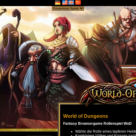
World of Dungeons
Fantasy Browsergame Rollenspiel WoD
Wähle die Rolle eines tapferen Held
Kombiniere Völker und Klassen nach