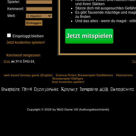
Spieler:
und ihren Stärken
Stürze dich mit ausgesuchten Gefähr
Kennwort:
Es gibt Tausende mächtige und ma
Welt:
zu finden
Und das alles - wenn du magst - völl
Jetzt mitspielen
Eingeloggt bleiben
Jetzt kostenlos spielen!
Kennwort vergessen
web based fantasy game (English)
Science-Fiction Browserspiel StarMarines
Historisches
Browserspiel OldAges
Jetzt kostenlos spielen!
Copyright © 2026 by WoD Game UG (haftungsbeschränkt)