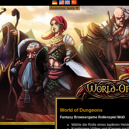
World of Dungeons
Fantasy Browsergame Rollenspiel WoD
Wähle die Rolle eines tapferen Held
Kombiniere Völker und Klassen nach