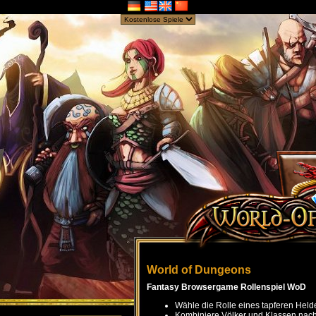
World of Dungeons
Fantasy Browsergame Rollenspiel WoD
Wähle die Rolle eines tapferen Held
Kombiniere Völker und Klassen nach