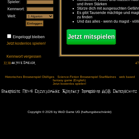
Spieler:
und ihren Stärken
Stürze dich mit ausgesuchten Gefähr
Kennwort:
Es gibt Tausende mächtige und ma
Welt:
zu finden
Und das alles - wenn du magst - völl
Jetzt mitspielen
Eingeloggt bleiben
Jetzt kostenlos spielen!
Kennwort vergessen
Historisches Browserspiel OldAges
Science-Fiction Browserspiel StarMarines
web based
fantasy game (English)
Jetzt kostenlos spielen!
Copyright © 2026 by WoD Game UG (haftungsbeschränkt)