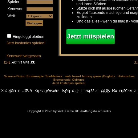
Spieler:
und ihren Stärken
Stürze dich mit ausgesuchten Gefähr
Kennwort:
Es gibt Tausende mächtige und ma
Welt:
zu finden
Und das alles - wenn du magst - völl
Jetzt mitspielen
Eingeloggt bleiben
Jetzt kostenlos spielen!
Kennwort vergessen
Science-Fiction Browserspiel StarMarines
web based fantasy game (English)
Historisches
Browserspiel OldAges
Jetzt kostenlos spielen!
Copyright © 2026 by WoD Game UG (haftungsbeschränkt)