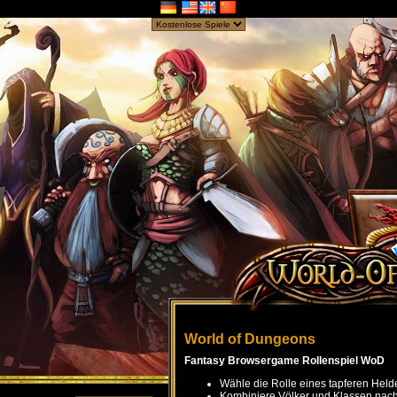
World of Dungeons
Fantasy Browsergame Rollenspiel WoD
Wähle die Rolle eines tapferen Held
Kombiniere Völker und Klassen nach