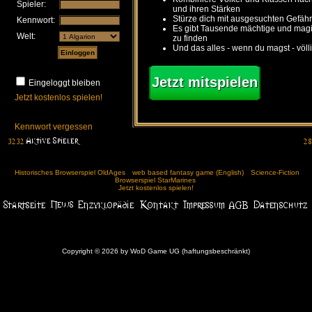
Spieler:
und ihren Stärken
Stürze dich mit ausgesuchten Gefähr
Kennwort:
Es gibt Tausende mächtige und ma
Welt:
zu finden
Und das alles - wenn du magst - völl
Jetzt mitspielen
Eingeloggt bleiben
Jetzt kostenlos spielen!
Kennwort vergessen
Historisches Browserspiel OldAges
web based fantasy game (English)
Science-Fiction
Browserspiel StarMarines
Jetzt kostenlos spielen!
Copyright © 2026 by WoD Game UG (haftungsbeschränkt)