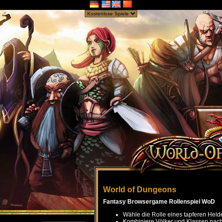
World of Dungeons
Fantasy Browsergame Rollenspiel WoD
Wähle die Rolle eines tapferen Held
Kombiniere Völker und Klassen nach