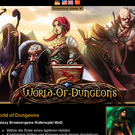
rld of Dungeons
ntasy Browsergame Rollenspiel WoD
Wähle die Rolle eines tapferen Helden
Kombiniere Völker und Klassen nach deiner Vorstellung