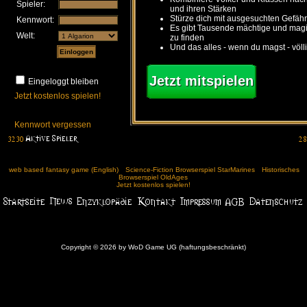
Spieler:
und ihren Stärken
Stürze dich mit ausgesuchten Gefähr
Kennwort:
Es gibt Tausende mächtige und ma
Welt:
zu finden
Und das alles - wenn du magst - völl
Jetzt mitspielen
Eingeloggt bleiben
Jetzt kostenlos spielen!
Kennwort vergessen
web based fantasy game (English)
Science-Fiction Browserspiel StarMarines
Historisches
Browserspiel OldAges
Jetzt kostenlos spielen!
Copyright © 2026 by WoD Game UG (haftungsbeschränkt)