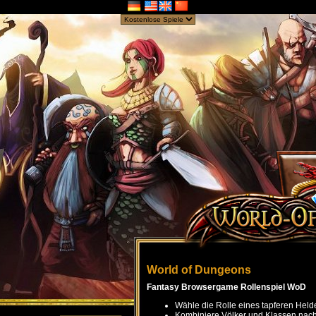
World of Dungeons
Fantasy Browsergame Rollenspiel WoD
Wähle die Rolle eines tapferen Held
Kombiniere Völker und Klassen nach