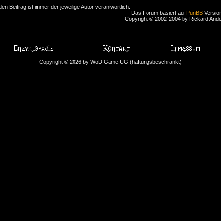
den Beitrag ist immer der jeweilige Autor verantwortlich.
Das Forum basiert auf
PunBB
Version
Copyright © 2002-2004 by Rickard And
Copyright © 2026 by WoD Game UG (haftungsbeschränkt)