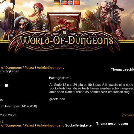
d of Dungeons
/
Palast
/
Ankündigungen
/
Thema geschl
lfertigkeiten
Beitrag
Seiten:
1
ym
Ab Stufe 12 und 24 gibt es für jedes Volk jeweils eine neue
Sockelfertigkeit, diese Fertigkeiten werden schon angezeig
aber noch nicht nutzbar, es handelt sich um keinen Bug!
greets neo
on
zum Post: [post:14148458]
.2006 20:23
Komment
n:
1
Thema geschlossen
d of Dungeons
/
Palast
/
Ankündigungen
/ Sockelfertigkeiten