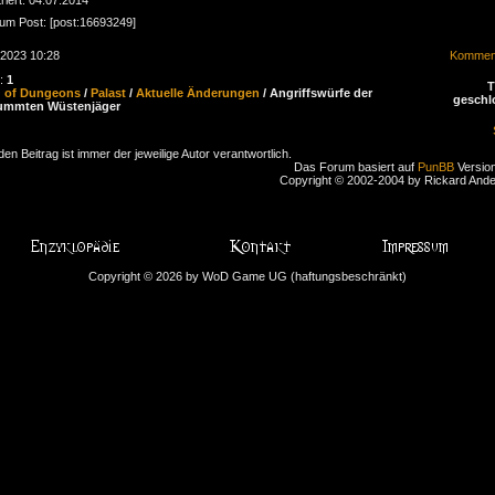
zum Post: [post:16693249]
.2023 10:28
Komment
n:
1
d of Dungeons
/
Palast
/
Aktuelle Änderungen
/ Angriffswürfe der
geschl
ummten Wüstenjäger
den Beitrag ist immer der jeweilige Autor verantwortlich.
Das Forum basiert auf
PunBB
Version
Copyright © 2002-2004 by Rickard And
Copyright © 2026 by WoD Game UG (haftungsbeschränkt)