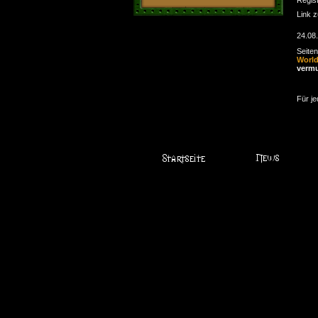
Link 
24.08
Seite
Worl
verm
Für je