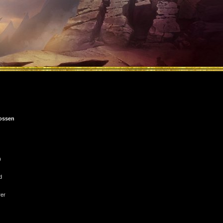
ossen
)
d
rer