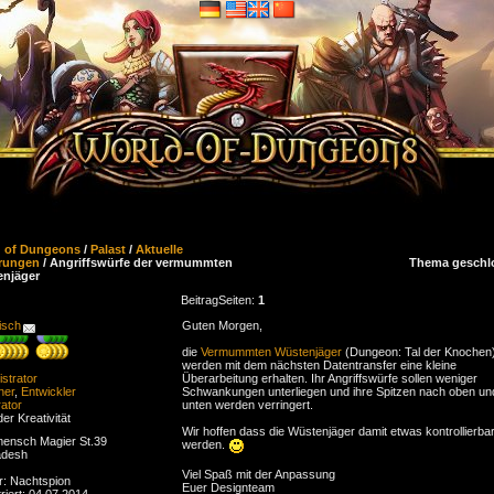
d of Dungeons
/
Palast
/
Aktuelle
rungen
/ Angriffswürfe der vermummten
Thema geschl
njäger
Beitrag
Seiten:
1
isch
Guten Morgen,
die
Vermummten Wüstenjäger
(Dungeon: Tal der Knochen
werden mit dem nächsten Datentransfer eine kleine
strator
Überarbeitung erhalten. Ihr Angriffswürfe sollen weniger
ner
,
Entwickler
Schwankungen unterliegen und ihre Spitzen nach oben un
ator
unten werden verringert.
der Kreativität
Wir hoffen dass die Wüstenjäger damit etwas kontrollierba
ensch Magier St.39
werden.
adesh
Viel Spaß mit der Anpassung
r: Nachtspion
Euer Designteam
riert: 04.07.2014