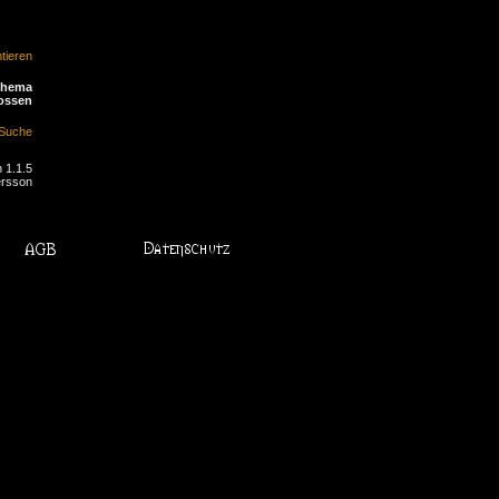
ieren
Thema
ossen
Suche
 1.1.5
ersson