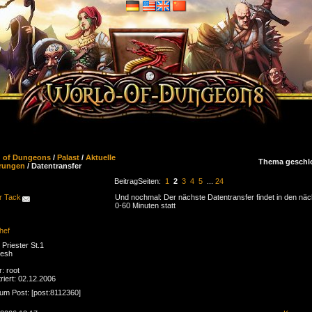
d of Dungeons
/
Palast
/
Aktuelle
Thema geschl
rungen
/ Datentransfer
Beitrag
Seiten:
1
2
3
4
5
...
24
r Tack
Und nochmal: Der nächste Datentransfer findet in den nä
0-60 Minuten statt
hef
Priester St.1
esh
r: root
riert: 02.12.2006
zum Post: [post:8112360]