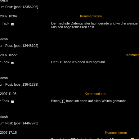
adesh
zum Post: [post:12356206]
.2007 10:04
Kommentieren
r Tack
Der nächste Datentansfer läuft gerade und wird in wenige
Minuten abgeschlossen sein.
adesh
zum Post: [post:13448102]
.2007 10:22
Komment
r Tack
Den DT habe ich eben durchgeführt.
adesh
zum Post: [post:13641729]
.2007 11:03
Kommentieren
r Tack
Einen
DT
habe ich eben auf allen Welten gemacht.
adesh
zum Post: [post:14467973]
.2007 17:18
Kommentieren