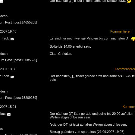
Der nächste
DT
findet in den nächsten Minuten statt
adesh
zum Post: [post:14655265]
.2007 19:48
Kommentieren
r Tack
Es sind nur noch wenige Minuten bis zum nächsten
DT
Sollte bis 14:00 erledigt sein.
adesh
Ciao, Christian.
zum Post: [post:15085625]
.2007 13:30
Kommentiere
r Tack
Der nächsten
DT
findet gerade statt und sollte bis 15:45 fe
sein.
adesh
zum Post: [post:15209289]
.2007 15:21
Komment
akus
Der nächste
DT
läuft gerade und sollte bis 20:00 auf allen
Welten abgeschlossen sein.
/edit: der
DT
ist jetzt auf allen Welten abgeschlossen.
on
Beitrag geändert von spartakus (21.09.2007 19:07)