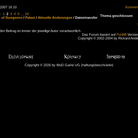
.2007 16:10
Komment
n:
1
2
3
4
5
...
24
Thema geschlossen
d of Dungeons
/
Palast
/
Aktuelle Änderungen
/ Datentransfer
den Beitrag ist immer der jeweilige Autor verantwortlich.
Das Forum basiert auf
PunBB
Version
Copyright © 2002-2004 by Rickard And
Copyright © 2026 by WoD Game UG (haftungsbeschränkt)