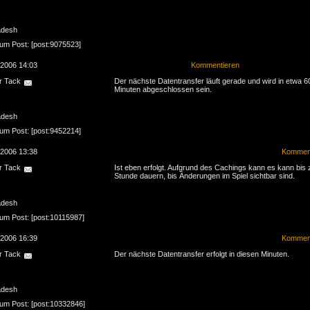
adesh
zum Post: [post:9075523]
.2006 14:03
Kommentieren
r Tack
Der nächste Datentransfer läuft gerade und wird in etwa 6
Minuten abgeschlossen sein.
adesh
zum Post: [post:9452214]
.2006 13:38
Komment
r Tack
Ist eben erfolgt. Aufgrund des Cachings kann es kann bis 
Stunde dauern, bis Änderungen im Spiel sichtbar sind.
adesh
zum Post: [post:10115987]
.2006 16:39
Komment
r Tack
Der nächste Datentransfer erfolgt in diesen Minuten.
adesh
zum Post: [post:10332846]