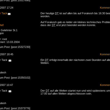
zum Post: [post:15317690]
.2007 17:24
Komment
r Tack
Der heutige
DT
ist auf allen bis auf Forakesh bis 16:30 be
worden.
Auf Forakesh gab es leider ein kleines technisches Probl
hef
dass der
DT
erst jetzt beendet werden konnte.
Gelehrter St.1
gon
r: root
riert: 13.03.2004
zum Post: [post:15327230]
.2007 18:45
Komment
r Tack
Ein
DT
erfolgt innerhalb der nächsten zwei Stunden auf all
Welten.
adesh
zum Post: [post:15350102]
.2007 10:47
Komment
r Tack
Der
DT
auf alle Welten startet nun und wird spätestens um
17:00 auf allen Welten abgeschlossen sein.
adesh
zum Post: [post:15373776]