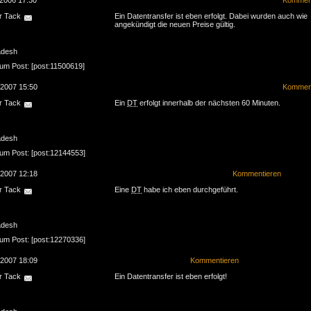
.2006 17:30
Komment
r Tack
Ein Datentransfer ist eben erfolgt. Dabei wurden auch wie
angekündigt die neuen Preise gültig.
adesh
zum Post: [post:11500619]
.2007 15:50
Komment
r Tack
Ein
DT
erfolgt innerhalb der nächsten 60 Minuten.
adesh
zum Post: [post:12144553]
.2007 12:18
Kommentieren
r Tack
Eine
DT
habe ich eben durchgeführt.
adesh
zum Post: [post:12270336]
.2007 18:09
Kommentieren
r Tack
Ein Datentransfer ist eben erfolgt!