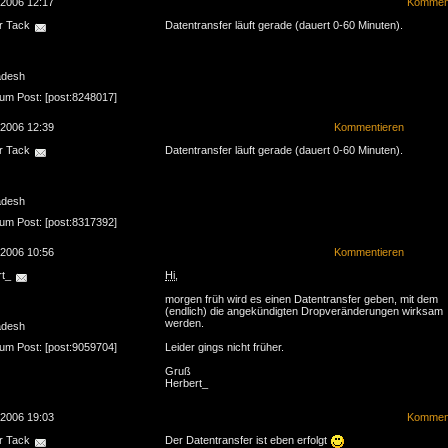
.2006 12:17
Komment
r Tack
Datentransfer läuft gerade (dauert 0-60 Minuten).
adesh
zum Post: [post:8248017]
.2006 12:39
Kommentieren
r Tack
Datentransfer läuft gerade (dauert 0-60 Minuten).
adesh
zum Post: [post:8317392]
.2006 10:56
Kommentieren
rt_
Hi
,
morgen früh wird es einen Datentransfer geben, mit dem
(endlich) die angekündigten Dropveränderungen wirksam
werden.
adesh
zum Post: [post:9059704]
Leider gings nicht früher.
Gruß
Herbert_
.2006 19:03
Komment
r Tack
Der Datentransfer ist eben erfolgt