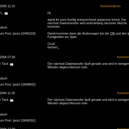
.2006 11:15
Kommentieren
rt_
Hi
,
damit ihr eure Konfig entsprechend anpassen könnt: Der
nächste Datentransfer wird wohl Anfang nächster Woche
kommen.
adesh
zum Post: [post:10490163]
Damit kommen dann die Änderungen bei der
DB
und den
I
Fertigkeiten ins Spiel.
Gruß
herbert_
.2006 07:56
Komment
r Tack
Der nächste Datentansfer läuft gerade und wird in wenige
Minuten abgeschlossen sein.
adesh
zum Post: [post:10568842]
.2006 11:35
Komment
r Tack
Der nächste Datentansfer läuft gerade und wird in wenige
Minuten abgeschlossen sein.
adesh
zum Post: [post:10848391]