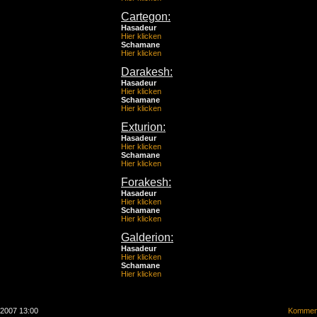
Cartegon:
Hasadeur
Hier klicken
Schamane
Hier klicken
Darakesh:
Hasadeur
Hier klicken
Schamane
Hier klicken
Exturion:
Hasadeur
Hier klicken
Schamane
Hier klicken
Forakesh:
Hasadeur
Hier klicken
Schamane
Hier klicken
Galderion:
Hasadeur
Hier klicken
Schamane
Hier klicken
.2007 13:00
Komment