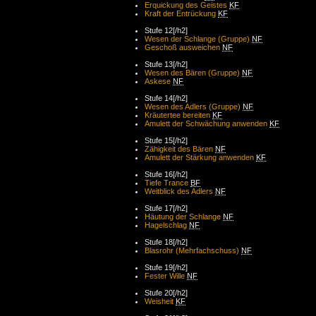
Erquickung des Geistes
KF
Kraft der Entrückung
KF
Stufe 12[/h2]
Wesen der Schlange (Gruppe)
NF
Geschoß ausweichen
NF
Stufe 13[/h2]
Wesen des Bären (Gruppe)
NF
Askese
NF
Stufe 14[/h2]
Wesen des Adlers (Gruppe)
NF
Kräutertee bereiten
KF
Amulett der Schwächung anwenden
KF
Stufe 15[/h2]
Zähigkeit des Bären
NF
Amulett der Stärkung anwenden
KF
Stufe 16[/h2]
Tiefe Trance
BF
Weitblick des Adlers
NF
Stufe 17[/h2]
Häutung der Schlange
NF
Hagelschlag
NF
Stufe 18[/h2]
Blasrohr (Mehrfachschuss)
NF
Stufe 19[/h2]
Fester Wille
NF
Stufe 20[/h2]
Weisheit
KF