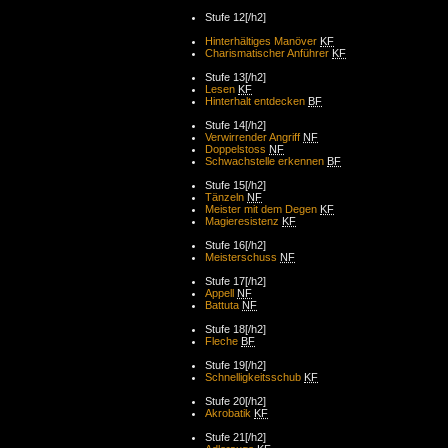
Stufe 12[/h2]
Hinterhältiges Manöver
KF
Charismatischer Anführer
KF
Stufe 13[/h2]
Lesen
KF
Hinterhalt entdecken
BF
Stufe 14[/h2]
Verwirrender Angriff
NF
Doppelstoss
NF
Schwachstelle erkennen
BF
Stufe 15[/h2]
Tänzeln
NF
Meister mit dem Degen
KF
Magieresistenz
KF
Stufe 16[/h2]
Meisterschuss
NF
Stufe 17[/h2]
Appell
NF
Battuta
NF
Stufe 18[/h2]
Fleche
BF
Stufe 19[/h2]
Schnelligkeitsschub
KF
Stufe 20[/h2]
Akrobatik
KF
Stufe 21[/h2]