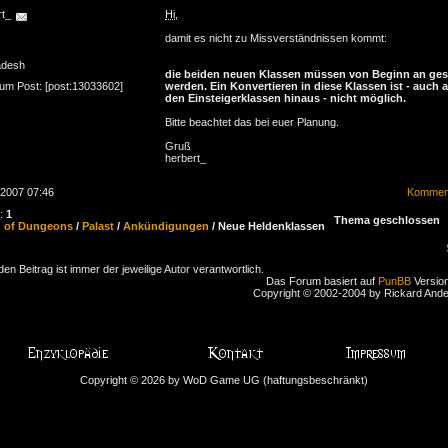
rt_
Hi
,
damit es nicht zu Missverständnissen kommt:
adesh
die beiden neuen Klassen müssen von Beginn an ges
zum Post: [post:13033602]
werden. Ein Konvertieren in diese Klassen ist - auch 
den Einsteigerklassen hinaus - nicht möglich.
Bitte beachtet das bei euer Planung.
Gruß
herbert_
.2007 07:46
Komment
n:
1
Thema geschlossen
d of Dungeons
/
Palast
/
Ankündigungen
/ Neue Heldenklassen
den Beitrag ist immer der jeweilige Autor verantwortlich.
Das Forum basiert auf
PunBB
Version
Copyright © 2002-2004 by Rickard And
Copyright © 2026 by WoD Game UG (haftungsbeschränkt)