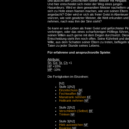
und lauscht den Geschichten seiner Meister mit Hingabe.
Und hier entscheidet sich meist der Weg eines jungen
Hasardeurs: Wird er dem gewandten Meister nacheifern u
sich zu Hofe einen Namen machen, wie von seinen Eltern
angedacht? Oder wird er sich als freier Geist in Abenteuer
stürzen, wie sein gewitzter Meister, die Welt erkunden und
nehmen, nach was ihm der Sinn steht?
So kann er sein Leben als freier Geist und gefürchteter Pir
verbringen, oder das eines scharfsinnigen Höflings führen,
seinen Willen auch gerne mit dem Degen durchsetzt. Dies
Entscheidung steht ihm noch offen. Seine Kühnheit und de
Wille, aus dem Schatten seiner Eltern zu treten, beflügeln 
Taten zu jeder Stunde seines Lebens.
Für erfahrene und anspruchsvolle Spieler
.
Attribute:
Sn
,
Ge
,
St
,
Ch
+1
HP
+10%
MP
-10%
Die Fertigkeiten im Einzelnen:
[h2]
Stufe 1[/h2]
Einzelschuss
BF
Fechtwaffen
NF
Manatrank nehmen
KF
Heiltrank nehmen
NF
Stufe 2[/h2]
Verschleiern (Selbst)
BF
Trinken
NF
Stufe 3[/h2]
Hieb ausweichen
NF
Reaktion
NF