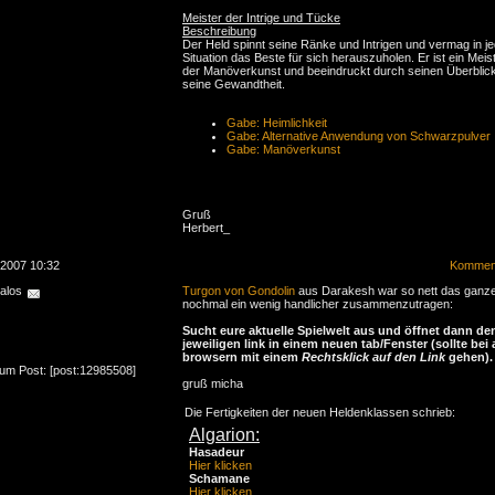
Meister der Intrige und Tücke
Beschreibung
Der Held spinnt seine Ränke und Intrigen und vermag in j
Situation das Beste für sich herauszuholen. Er ist ein Meis
der Manöverkunst und beeindruckt durch seinen Überblic
seine Gewandtheit.
Gabe: Heimlichkeit
Gabe: Alternative Anwendung von Schwarzpulver
Gabe: Manöverkunst
Gruß
Herbert_
.2007 10:32
Komment
alos
Turgon von Gondolin
aus Darakesh war so nett das ganz
nochmal ein wenig handlicher zusammenzutragen:
Sucht eure aktuelle Spielwelt aus und öffnet dann de
jeweiligen link in einem neuen tab/Fenster (sollte bei 
browsern mit einem
Rechtsklick auf den Link
gehen).
zum Post: [post:12985508]
gruß micha
Die Fertigkeiten der neuen Heldenklassen schrieb:
Algarion:
Hasadeur
Hier klicken
Schamane
Hier klicken