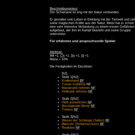
Beschreibungstext:
Der Schamane ist eng mit der Natur verbunden.
Er gestaltet sein Leben in Einklang mit der Tierwelt und zie
seine magischen Kräfte aus der Natur. Meist hat er schon 
eine sehr intensive Verbindung zu einem treuen Gefährten
aufgebaut, der ihm im Kampf beisteht und seine Gruppe
unterstützt.
Für erfahrene und anspruchsvolle Spieler
.
Attribute:
Wil +1;
Ch
+1;
Sn
+1;
St
+1
Mana + 10%
Die Fertigkeiten im Einzelnen:
[h2]
Stufe 1[/h2]
Krallenhand
BF
Treuer Gefährte
NF
Manatrank nehmen
NF
Heiltrank nehmen
NF
Stufe 2[/h2]
Hieb ausweichen
NF
Beruhigende Worte
NF
Trinken
NF
Stufe 3[/h2]
Wesen der Schlange (Selbst)
BF
Blasrohr (Einfachschuss)
BF
Reaktion
NF
Stufe 4[/h2]