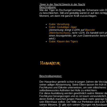
Jäger in der Nacht/Jägerin in der Nacht
Beschreibung:
Wie der Tiger im Dschungel vermag der Schamane sein O
zu beschleichen. Still und geduldig wartet er auf den richti
Moment, um dann mit ganzer Kraft zuzuschlagen.
Gabe: Vorsehung
Gabe: Geduldiger Jäger
(
Anmerkung: bringt 1+20% auf
Blasrohr
(Mehrfachschuss)
, nicht +21%. Es handelt sich 
einen Anzeigefehler, der zum Datentransfer bericht
wird.
)
Gabe: Klauen des Tigers
Beschreibungstext:
Der Hasardeur genießt schon in jungen Jahren die Vorzüg
seiner adliger Abstammung. Seine Eltern lassen ihn früh in
Fechtkunst und Etikette unterweisen, um sein stilsicheres
selbstbewusstes Auftreten bei Hofe zu erleichtern.
Für diese Ausbildung werden gewöhnlich wahre Meister de
Fechtkunst herangezogen und es ist kaum verwunderlich
deren Einfluß manchen jungen Hasardeur mehr geprägt hat
sein Elternhaus selbst. Der Wille zur Perfektion wird zum T
seines Wesens. Er gibt sich seinen Übungen mit Ausdauer