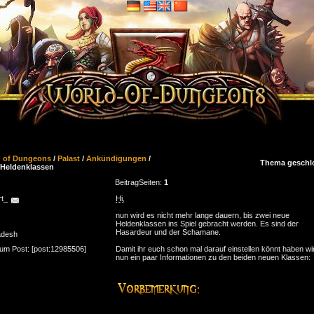
d of Dungeons
/
Palast
/
Ankündigungen
/
Thema geschl
Heldenklassen
Beitrag
Seiten:
1
rt_
Hi
,
nun wird es nicht mehr lange dauern, bis zwei neue
Heldenklassen ins Spiel gebracht werden. Es sind der
Hasardeur und der Schamane.
adesh
zum Post: [post:12985506]
Damit ihr euch schon mal darauf einstellen könnt haben wir
nun ein paar Informationen zu den beiden neuen Klassen: