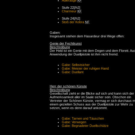
Adlerauge
KF
Stufe 22[/h2]
Charmeur
KF
Stufe 24[/h2]
Stoß der Kobra
NF
Gaben:
Insgesamt stehen dem Hasardeur drei Wege offen:
Genie der Fechtkunst
Beschreibung
Der Held ist ein Genie mit dem Degen und dem Florett. Au
Anwendung der Duellpistole ist ihm nicht fremd.
Gabe: Selbstsicher
Gabe: Meister der ruhigen Hand
Gabe: Duellant
Herr der schönen Künste
Beschreibung
Gesellschaft zieht er die Blicke auf sich und kann sich der
Aufmerksamkeit aller im Saale sicher sein. Obschon ein
Vertreter der Schönen Künste, vermag er sich durchaus m
einem gezielten Schuss aus der Duellpistole zur Wehr zu
setzen, wenn es denn darauf ankommt.
Gabe: Tarnen und Täuschen
Gabe: Verwegen
Gabe: Begnadeter Duellschütze