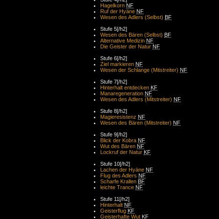
Hagelkorn
NF
Ruf der Hyäne
NF
Wesen des Adlers (Selbst)
BF
Stufe 5[/h2]
Wesen des Bären (Selbst)
BF
Alternative Medizin
NF
Die Geister der Natur
NF
Stufe 6[/h2]
Ziel markieren
NF
Wesen der Schlange (Mitstreiter)
NF
Stufe 7[/h2]
Hinterhalt entdecken
KF
Manaregeneration
NF
Wesen des Adlers (Mitstreiter)
NF
Stufe 8[/h2]
Magieresistenz
NF
Wesen des Bären (Mitstreiter)
NF
Stufe 9[/h2]
Blick der Kobra
NF
Wut des Bären
NF
Lockruf der Natur
KF
Stufe 10[/h2]
Lachen der Hyäne
NF
Flug des Adlers
NF
Scharfe Krallen
BF
leichte Trance
NF
Stufe 11[/h2]
Hinterhalt
NF
Geisterflug
KF
Geisterhafte Wut
KF