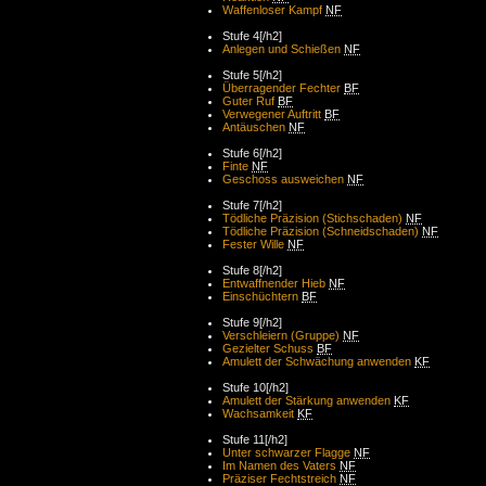
Waffenloser Kampf
NF
Stufe 4[/h2]
Anlegen und Schießen
NF
Stufe 5[/h2]
Überragender Fechter
BF
Guter Ruf
BF
Verwegener Auftritt
BF
Antäuschen
NF
Stufe 6[/h2]
Finte
NF
Geschoss ausweichen
NF
Stufe 7[/h2]
Tödliche Präzision (Stichschaden)
NF
Tödliche Präzision (Schneidschaden)
NF
Fester Wille
NF
Stufe 8[/h2]
Entwaffnender Hieb
NF
Einschüchtern
BF
Stufe 9[/h2]
Verschleiern (Gruppe)
NF
Gezielter Schuss
BF
Amulett der Schwächung anwenden
KF
Stufe 10[/h2]
Amulett der Stärkung anwenden
KF
Wachsamkeit
KF
Stufe 11[/h2]
Unter schwarzer Flagge
NF
Im Namen des Vaters
NF
Präziser Fechtstreich
NF