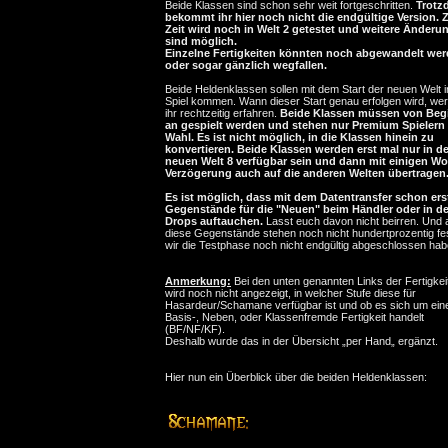
Beide Klassen sind schon sehr weit fortgeschritten.
Trotz
bekommt ihr hier noch nicht die endgültige Version. 
Zeit wird noch in Welt 2 getestet und weitere Änderu
sind möglich.
Einzelne Fertigkeiten könnten noch abgewandelt we
oder sogar gänzlich wegfallen.
Beide Heldenklassen sollen mit dem Start der neuen Welt 
Spiel kommen. Wann dieser Start genau erfolgen wird, wer
ihr rechtzeitig erfahren.
Beide Klassen müssen von Beg
an gespielt werden und stehen nur Premium Spielern
Wahl. Es ist nicht möglich, in die Klassen hinein zu
konvertieren. Beide Klassen werden erst mal nur in de
neuen Welt 8 verfügbar sein und dann mit einigen W
Verzögerung auch auf die anderen Welten übertragen
Es ist möglich, dass mit dem Datentransfer schon ers
Gegenstände für die "Neuen" beim Händler oder in d
Drops auftauchen.
Lasst euch davon nicht beirren. Und
diese Gegenstände stehen noch nicht hundertprozentig fes
wir die Testphase noch nicht endgültig abgeschlossen hab
Anmerkung:
Bei den unten genannten Links der Fertigkei
wird noch nicht angezeigt, in welcher Stufe diese für
Hasardeur/Schamane verfügbar ist und ob es sich um ein
Basis-, Neben, oder Klassenfremde Fertigkeit handelt
(BF/NF/KF).
Deshalb wurde das in der Übersicht „per Hand„ ergänzt.
Hier nun ein Überblick über die beiden Heldenklassen: