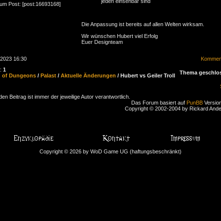
jeden einsehbar sind
zum Post: [post:16693168]
Die Anpassung ist bereits auf allen Welten wirksam.
Wir wünschen Hubert viel Erfolg
Euer Designteam
.2023 16:30
Komment
n:
1
Thema geschlo
d of Dungeons
/
Palast
/
Aktuelle Änderungen
/ Hubert vs Geiler Troll
den Beitrag ist immer der jeweilige Autor verantwortlich.
Das Forum basiert auf
PunBB
Version
Copyright © 2002-2004 by Rickard And
Copyright © 2026 by WoD Game UG (haftungsbeschränkt)