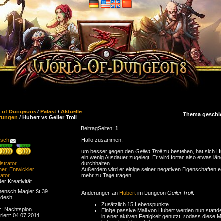
d of Dungeons
/
Palast
/
Aktuelle
Thema geschl
rungen
/ Hubert vs Geiler Troll
Beitrag
Seiten:
1
isch
Hallo zusammen,
um besser gegen den
Geilen Troll
zu bestehen, hat sich H
ein wenig Ausdauer zugelegt. Er wird fortan also etwas län
strator
durchhalten.
ner
,
Entwickler
Außerdem wird er einige seiner negativen Eigenschaften 
ator
mehr zu Tage tragen.
der Kreativität
ensch Magier St.39
Änderungen an
Hubert
im Dungeon
Geiler Troll
:
adesh
Zusätzlich 15 Lebenspunkte
r: Nachtspion
Einige passive Mali von Hubert werden nun statt
riert: 04.07.2014
in einer aktiven Fertigkeit genutzt, sodass diese Ma