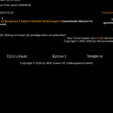
zum Post: [post:16694523]
.2023 22:18
Komment
n:
1
d of Dungeons
/
Palast
/
Aktuelle Änderungen
/ Geisterhafte Wachen in
geschl
enruh
den Beitrag ist immer der jeweilige Autor verantwortlich.
Das Forum basiert auf
PunBB
Version
Copyright © 2002-2004 by Rickard And
Copyright © 2026 by WoD Game UG (haftungsbeschränkt)