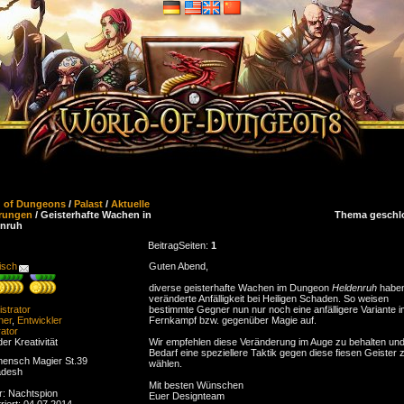
d of Dungeons
/
Palast
/
Aktuelle
rungen
/ Geisterhafte Wachen in
Thema geschl
enruh
Beitrag
Seiten:
1
isch
Guten Abend,
diverse geisterhafte Wachen im Dungeon
Heldenruh
haben
veränderte Anfälligkeit bei Heiligen Schaden. So weisen
strator
bestimmte Gegner nun nur noch eine anfälligere Variante 
ner
,
Entwickler
Fernkampf bzw. gegenüber Magie auf.
ator
der Kreativität
Wir empfehlen diese Veränderung im Auge zu behalten und
Bedarf eine speziellere Taktik gegen diese fiesen Geister 
ensch Magier St.39
wählen.
adesh
Mit besten Wünschen
r: Nachtspion
Euer Designteam
riert: 04.07.2014