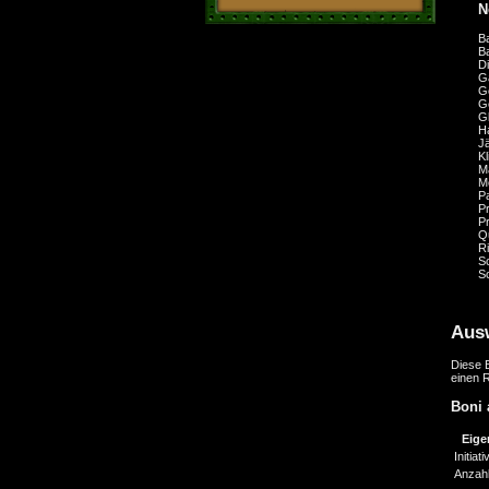
N
B
B
D
G
G
G
G
H
J
K
M
M
P
P
P
Q
Ri
S
S
Aus
Diese B
einen 
Boni 
Eige
Initiat
Anzahl