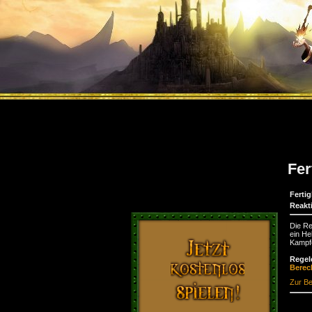
Fer
Fertig
Reakt
Die Re
ein He
Kampfe
Regel
Bere
Zur Be