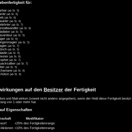
ebenfertigkeit für:
arbar
(ab St. 5)
arde
(ab St. 6)
ieb
(ab St. 6)
aukler
(ab St. 6)
elehrter
(ab St. 7)
estaltwandler
(ab St. 6)
ladiator
(ab St. 5)
asardeur
(ab St. 5)
äger
(ab St. 6)
lingenmagier
(ab St. 5)
agier
(ab St. 7)
önch
(ab St. 5)
aladin
(ab St. 6)
riester
(ab St. 6)
rophet
(ab St. 7)
uacksalber
(ab St. 7)
tter
(ab St. 5)
chamane
(ab St. 6)
chütze
(ab St. 6)
wirkungen auf den
Besitzer
der Fertigkeit
oni und Mali wirken (soweit nicht anders angegeben), wenn der Held diese Fertigkeit besitzt
Rang von 1 oder mehr hat.
auf Eigenschaften
nschaft
Modifikator
ivwurf
+25% des Fertigkeitenrangs
 Aktionen
+10% des Fertigkeitenrangs