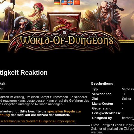
tigkeit Reaktion
keit
Beschreibung
ion
Typ
Verbess
Verwendbar
- / -
aktion ist wichtig, um einen Kampf zu bestehen. Je schneller
Ziel
Selbst
ld reagieren kann, desto besser kann er auf die Gefahren des
Mana-Kosten
-
s eingehen und eigene Aktionen anbringen.
Gegenstand
-
erläuterung: Bitte beachte die
speziellen Regeln zur
Fertigkeitenklasse
-
chnung
der Boni auf die Anzahl der Aktionen.
Designed by
herbert
schreibung in der World of Dungeons-Enzyklopädie ...
Diese Fertigkeit kann zur gle
Zeit nur einmal auf ein Ziel ge
werden.