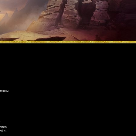
erung
_
ichen
wirkt