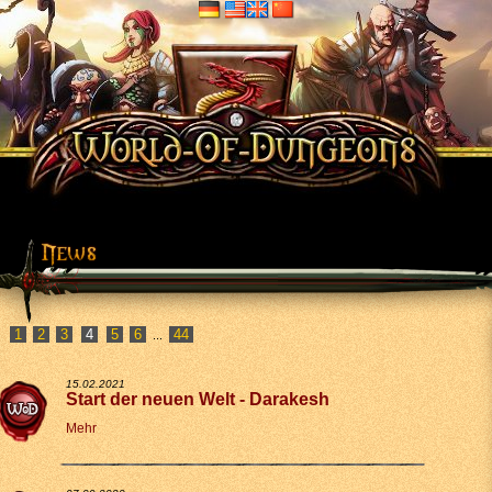
1
2
3
5
6
44
...
15.02.2021
Start der neuen Welt - Darakesh
Mehr