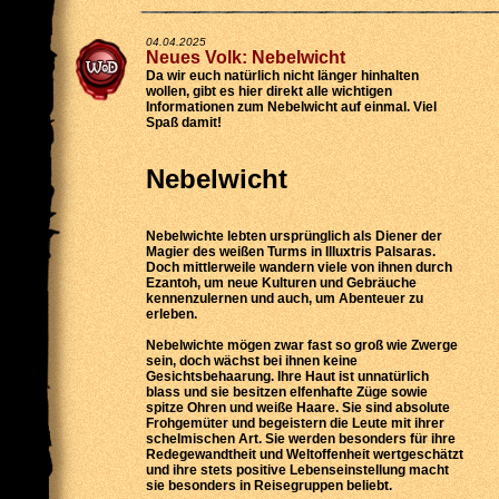
04.04.2025
Neues Volk: Nebelwicht
Da wir euch natürlich nicht länger hinhalten
wollen, gibt es hier direkt alle wichtigen
Informationen zum Nebelwicht auf einmal. Viel
Spaß damit!
Nebelwicht
Nebelwichte lebten ursprünglich als Diener der
Magier des weißen Turms in Illuxtris Palsaras.
Doch mittlerweile wandern viele von ihnen durch
Ezantoh, um neue Kulturen und Gebräuche
kennenzulernen und auch, um Abenteuer zu
erleben.
Nebelwichte mögen zwar fast so groß wie Zwerge
sein, doch wächst bei ihnen keine
Gesichtsbehaarung. Ihre Haut ist unnatürlich
blass und sie besitzen elfenhafte Züge sowie
spitze Ohren und weiße Haare. Sie sind absolute
Frohgemüter und begeistern die Leute mit ihrer
schelmischen Art. Sie werden besonders für ihre
Redegewandtheit und Weltoffenheit wertgeschätzt
und ihre stets positive Lebenseinstellung macht
sie besonders in Reisegruppen beliebt.