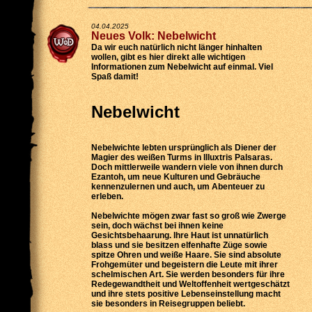
04.04.2025
Neues Volk: Nebelwicht
Da wir euch natürlich nicht länger hinhalten
wollen, gibt es hier direkt alle wichtigen
Informationen zum Nebelwicht auf einmal. Viel
Spaß damit!
Nebelwicht
Nebelwichte lebten ursprünglich als Diener der
Magier des weißen Turms in Illuxtris Palsaras.
Doch mittlerweile wandern viele von ihnen durch
Ezantoh, um neue Kulturen und Gebräuche
kennenzulernen und auch, um Abenteuer zu
erleben.
Nebelwichte mögen zwar fast so groß wie Zwerge
sein, doch wächst bei ihnen keine
Gesichtsbehaarung. Ihre Haut ist unnatürlich
blass und sie besitzen elfenhafte Züge sowie
spitze Ohren und weiße Haare. Sie sind absolute
Frohgemüter und begeistern die Leute mit ihrer
schelmischen Art. Sie werden besonders für ihre
Redegewandtheit und Weltoffenheit wertgeschätzt
und ihre stets positive Lebenseinstellung macht
sie besonders in Reisegruppen beliebt.