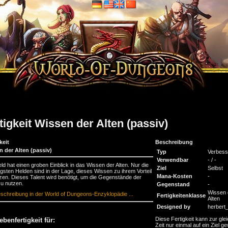
tigkeit Wissen der Alten (passiv)
keit
Beschreibung
n der Alten (passiv)
Typ
Verbess
Verwendbar
- / -
ld hat einen groben Einblick in das Wissen der Alten. Nur die
Ziel
Selbst
gsten Helden sind in der Lage, dieses Wissen zu ihrem Vorteil
Mana-Kosten
-
zen. Dieses Talent wird benötigt, um die Gegenstände der
zu nutzen.
Gegenstand
-
Wissen 
schreibung in der World of Dungeons-Enzyklopädie ...
Fertigkeitenklasse
Alten
Designed by
herbert
Diese Fertigkeit kann zur gle
ebenfertigkeit für:
Zeit nur einmal auf ein Ziel ge