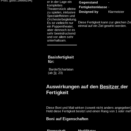
 Post: [post:16688294]
er in der Lage ein
Gegenstand
-
komplettes
Fertigkeitenklasse
-
Theaterstück alleine
Designed by
Klarmeister
zu spielen, inklusive
Spezialeffekten und
Orchesterbegleitung.
Diese Fertigkeit kann zur gleichen Ze
Es ist vielleicht nur
einmal auf ein Ziel gewirkt werden.
ein Puppentheater,
aber dennoch ist es
sehr beeindruckend
und vor allem sehr
unterhaltsam.
Basisfertigkeit
für:
Barde/Scharlatan
(ab
St
. 23)
Auswirkungen auf den
Besitzer
der
Fertigkeit
Diese Boni und Mali wirken (soweit nicht anders angegeben
Held diese Fertigkeit besitzt und einen Rang von 1 oder meh
Boni auf Eigenschaften
Eigenschaft
Modifikator