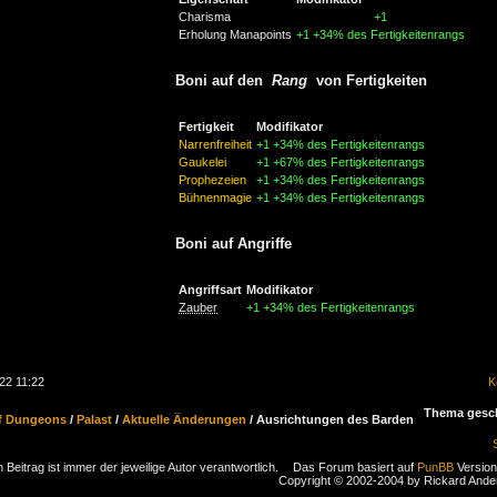
Charisma
+1
Erholung Manapoints
+1
+34% des Fertigkeitenrangs
Boni auf den
Rang
von Fertigkeiten
Fertigkeit
Modifikator
Narrenfreiheit
+1
+34% des Fertigkeitenrangs
Gaukelei
+1
+67% des Fertigkeitenrangs
Prophezeien
+1
+34% des Fertigkeitenrangs
Bühnenmagie
+1
+34% des Fertigkeitenrangs
Boni auf Angriffe
Angriffsart
Modifikator
Zauber
+1
+34% des Fertigkeitenrangs
22 11:22
K
Thema gesc
f Dungeons
/
Palast
/
Aktuelle Änderungen
/ Ausrichtungen des Barden
 Beitrag ist immer der jeweilige Autor verantwortlich.
Das Forum basiert auf
PunBB
Version
Copyright © 2002-2004 by Rickard And