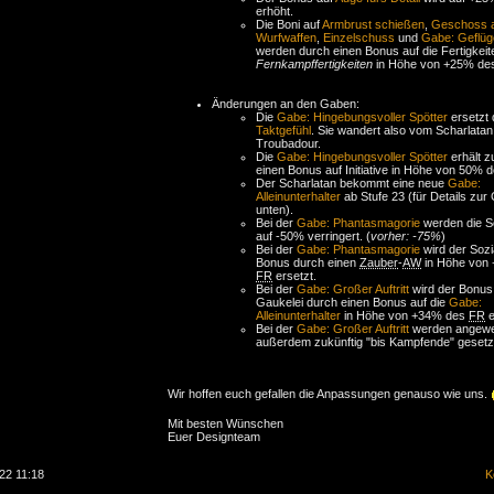
erhöht.
Die Boni auf
Armbrust schießen
,
Geschoss 
Wurfwaffen
,
Einzelschuss
und
Gabe: Geflüg
werden durch einen Bonus auf die Fertigkei
Fernkampffertigkeiten
in Höhe von +25% d
Änderungen an den Gaben:
Die
Gabe: Hingebungsvoller Spötter
ersetzt 
Taktgefühl
. Sie wandert also vom Scharlata
Troubadour.
Die
Gabe: Hingebungsvoller Spötter
erhält z
einen Bonus auf Initiative in Höhe von 50% 
Der Scharlatan bekommt eine neue
Gabe:
Alleinunterhalter
ab Stufe 23 (für Details zur
unten).
Bei der
Gabe: Phantasmagorie
werden die S
auf -50% verringert. (
vorher: -75%
)
Bei der
Gabe: Phantasmagorie
wird der Sozi
Bonus durch einen
Zauber
-
AW
in Höhe von
FR
ersetzt.
Bei der
Gabe: Großer Auftritt
wird der Bonus
Gaukelei durch einen Bonus auf die
Gabe:
Alleinunterhalter
in Höhe von +34% des
FR
e
Bei der
Gabe: Großer Auftritt
werden angewe
außerdem zukünftig "bis Kampfende" gesetz
Wir hoffen euch gefallen die Anpassungen genauso wie uns.
Mit besten Wünschen
Euer Designteam
22 11:18
K