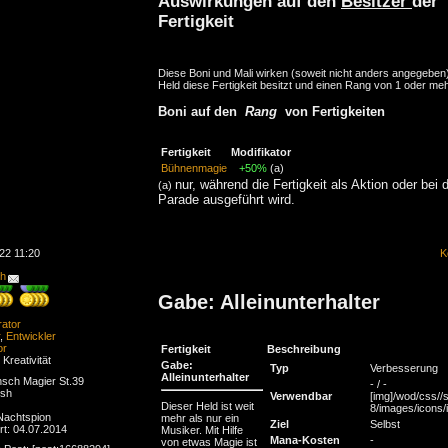
Auswirkungen auf den
Besitzer
der
Fertigkeit
Diese Boni und Mali wirken (soweit nicht anders angegeben
Held diese Fertigkeit besitzt und einen Rang von 1 oder meh
Boni auf den
Rang
von Fertigkeiten
Fertigkeit
Modifikator
Bühnenmagie
+50%
(a)
nur, während die Fertigkeit als Aktion oder bei 
(a)
Parade ausgeführt wird.
22 11:20
K
ch
Gabe: Alleinunterhalter
rator
,
Entwickler
or
Fertigkeit
Beschreibung
 Kreativität
Gabe:
Typ
Verbesserung
Alleinunterhalter
sch Magier St.39
- / -
esh
Verwendbar
[img]/wod/css//s
Dieser Held ist weit
8/images/icons/in
 Nachtspion
mehr als nur ein
Ziel
Selbst
ert: 04.07.2014
Musiker. Mit Hilfe
Mana-Kosten
-
von etwas Magie ist