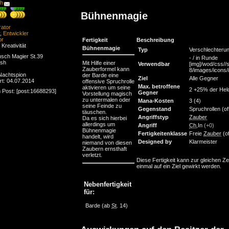
ch
Bühnenmagie
rator
,
Entwickler
or
Fertigkeit
Beschreibung
 Kreativität
Bühnenmagie
Typ
Verschlechteru
sch Magier St.39
- / in Runde
esh
Mit Hilfe einer
Verwendbar
[img]/wod/css//s
Zauberformel kann
8/images/icons/in
 Nachtspion
der Barde eine
Ziel
Alle Gegner
ert: 04.07.2014
offensive Spruchrolle
Max. betroffene
aktivieren um seine
2 +25% der Hel
 Post: [post:16688293]
Gegner
Vorstellung magisch
zu untermalen oder
Mana-Kosten
3 (4)
seine Feinde zu
Gegenstand
Spruchrollen (of
täuschen.
Angriffstyp
Zauber
Da es sich hierbei
allerdings um
Angriff
Ch
,In
(+0)
Bühnenmagie
Fertigkeitenklasse
Freie
Zauber
(of
handelt, wird
Designed by
Klarmeister
niemand von diesen
Zaubern ernsthaft
verletzt.
Diese Fertigkeit kann zur gleichen Ze
einmal auf ein Ziel gewirkt werden.
Nebenfertigkeit
für:
Barde
(ab
St
. 14)