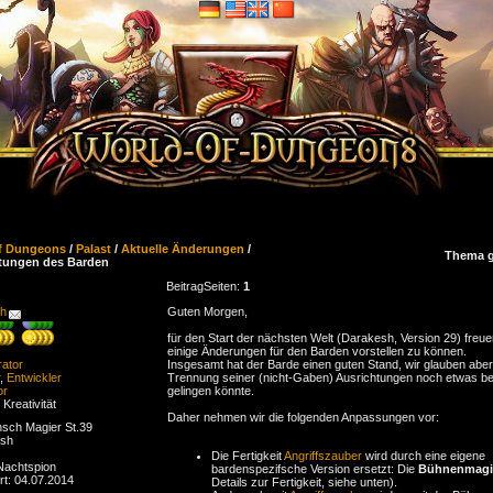
f Dungeons
/
Palast
/
Aktuelle Änderungen
/
Thema g
tungen des Barden
Beitrag
Seiten:
1
ch
Guten Morgen,
für den Start der nächsten Welt (Darakesh, Version 29) freue
einige Änderungen für den Barden vorstellen zu können.
rator
Insgesamt hat der Barde einen guten Stand, wir glauben aber
,
Entwickler
Trennung seiner (nicht-Gaben) Ausrichtungen noch etwas b
or
gelingen könnte.
 Kreativität
Daher nehmen wir die folgenden Anpassungen vor:
sch Magier St.39
esh
Die Fertigkeit
Angriffszauber
wird durch eine eigene
 Nachtspion
bardenspezifsche Version ersetzt: Die
Bühnenmagi
ert: 04.07.2014
Details zur Fertigkeit, siehe unten).