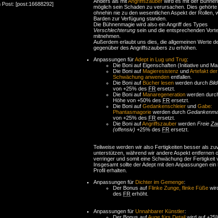
Anders als mit
Angriffszauber
wird es mit der Bühnen
 Post: [post:16688292]
möglich sein Schaden zu verursachen. Dies gehörte
ohnehin nie zu den wesentlichen Aspekt der Rollen,
Barden zur Verfügung standen.
Die Bühnenmagie wird also ein Angriff des Types
Verschlechterung
sein und die entsprechenden Vorte
mitnehmen.
Außerdem erlaubt uns dies, die allgemeinen Werte der
gegenüber des Angriffszaubers zu erhöhen.
Anpassungen für
Adept in Lug und Trug
:
Die Boni auf Eigenschaften (Initiative und Man
Die Boni auf
Magieresistenz
und
Artefakt der
Schwächung anwenden
entfallen.
Die Boni auf
Bücher lesen
werden durch
Bil
von +25% des
FR
ersetzt.
Die Boni auf
Manaregeneration
werden durc
Höhe von +50% des
FR
ersetzt.
Die Boni auf
Gedankenschleier
und
Gabe:
Phantasmagorie
werden durch
Gedankenma
von +25% des
FR
ersetzt.
Die Boni auf
Angriffszauber
werden
Freie
Za
(offensiv)
+25% des
FR
ersetzt.
Teilweise werden wir also Fertigkeiten besser als zu
unterstützen, während wir andere Aspekt entfernen 
verringer und somit eine Schwächung der Fertigkeit
Insgesamt sollte der Adept mit den Anpassungen ein 
Profil erhalten.
Anpassungen für
Dichter im Gemenge
:
Der Bonus auf
Flinke Zunge, flinke Füße
wir
des
FR
erhöht.
Anpassungen für
Unnahbarer Künstler
:
Der Bonus auf
Auge fürs Detail
wird auf +2